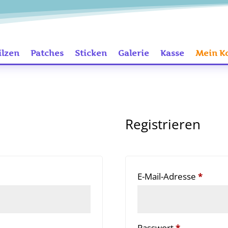
ilzen
Patches
Sticken
Galerie
Kasse
Mein K
Registrieren
Erforderlich
Erford
E-Mail-Adresse
*
Erforderlich
Passwort
*