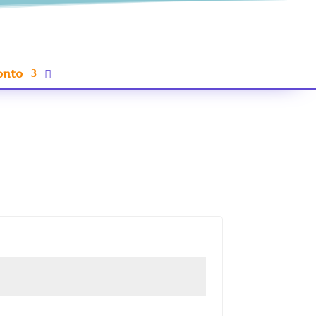
onto
erlich