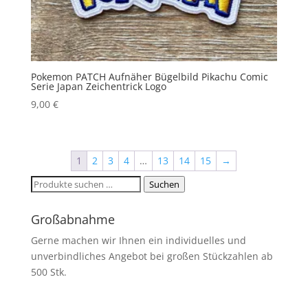
Pokemon PATCH Aufnäher Bügelbild Pikachu Comic
Serie Japan Zeichentrick Logo
9,00
€
1
2
3
4
…
13
14
15
→
Suchen
Suchen
nach:
Großabnahme
Gerne machen wir Ihnen ein individuelles und
unverbindliches Angebot bei großen Stückzahlen ab
500 Stk.