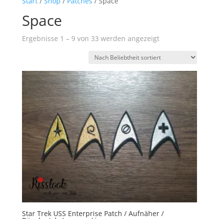
Start
/
Shop
/
Patches
/ Space
Space
Nach
Ergebnisse 1 – 9 von 33 werden angezeigt
Beliebtheit
sortiert
Star Trek USS Enterprise Patch / Aufnäher /