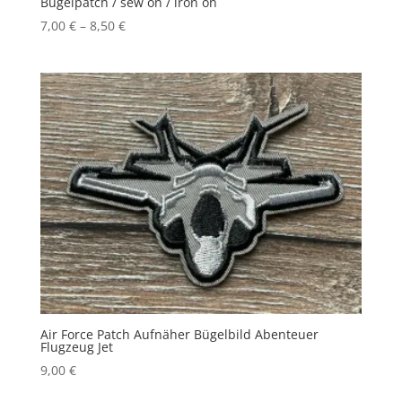
Bügelpatch / sew on / iron on
7,00
€
–
8,50
€
Air Force Patch Aufnäher Bügelbild Abenteuer
Flugzeug Jet
9,00
€