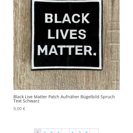
Black Live Matter Patch Aufnäher Bügelbild Spruch
Text Schwarz
9,00
€
1
2
3
4
…
6
7
8
→