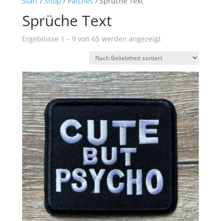
Start
/
Shop
/
Patches
/ Sprüche Text
Sprüche Text
Nach
Ergebnisse 1 – 9 von 65 werden angezeigt
Beliebtheit
sortiert