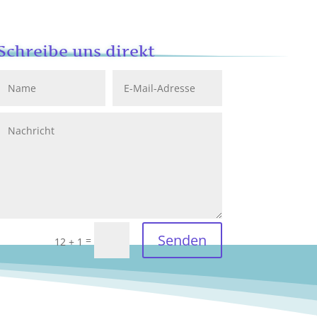
Schreibe uns direkt
Senden
=
12 + 1