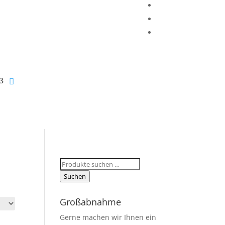
Suchen
nach:
Suchen
Großabnahme
Gerne machen wir Ihnen ein