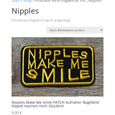
Start
/
Shop
/ Produkte verschlagwortet mit „Nipples“
Nipples
Einzelnes Ergebnis wird angezeigt
Nipples Make Me Smile PATCH Aufnäher Bügelbild
Nippel machen mich Glücklich
9,00
€