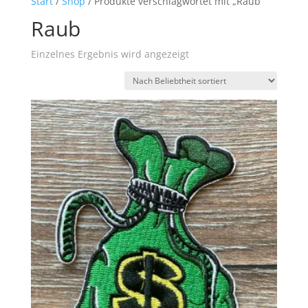
Start
/
Shop
/ Produkte verschlagwortet mit „Raub“
Raub
Einzelnes Ergebnis wird angezeigt