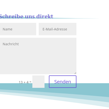
Schreibe uns direkt
Senden
=
13 + 4