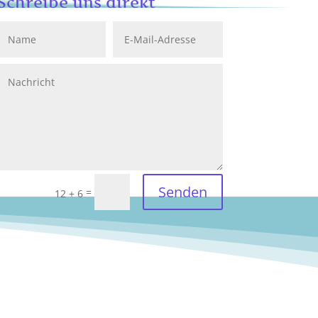
Schreibe uns direkt
Senden
=
12 + 6