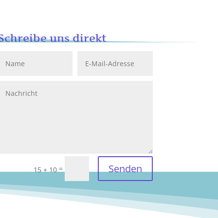
Schreibe uns direkt
Senden
=
15 + 10