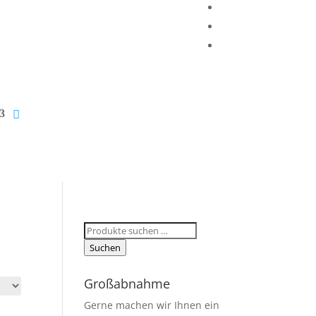
Suchen
nach:
Suchen
Großabnahme
Gerne machen wir Ihnen ein