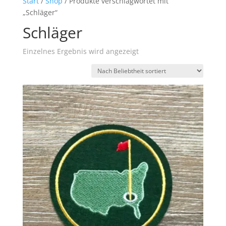
Start
/
Shop
/ Produkte verschlagwortet mit
„Schläger“
Schläger
Einzelnes Ergebnis wird angezeigt