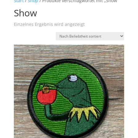
Start
/
Shop
/ Produkte verschlagwortet mit „Show“
Show
Einzelnes Ergebnis wird angezeigt