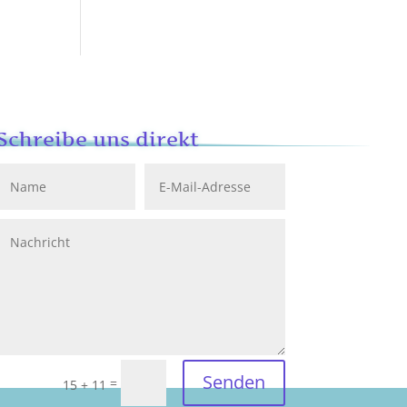
Schreibe uns direkt
Senden
=
15 + 11