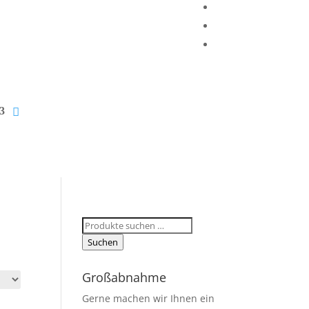
Suchen
nach:
Suchen
Großabnahme
Gerne machen wir Ihnen ein