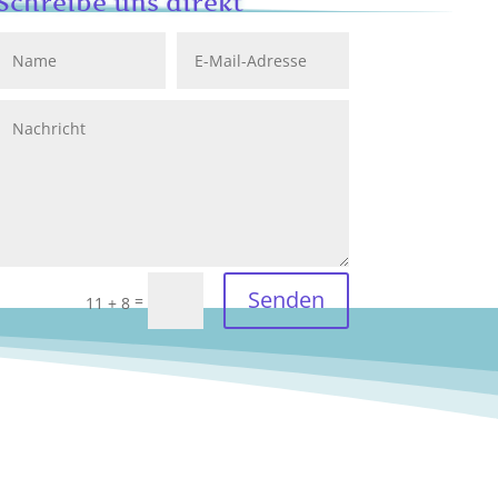
Schreibe uns direkt
Senden
=
11 + 8