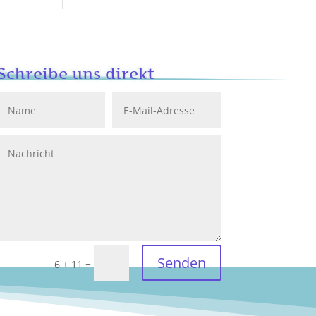
Schreibe uns direkt
Senden
=
6 + 11