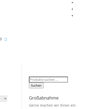
Suchen
nach:
Suchen
Großabnahme
Gerne machen wir Ihnen ein