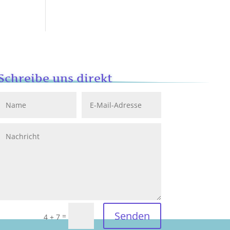
Schreibe uns direkt
Senden
=
4 + 7