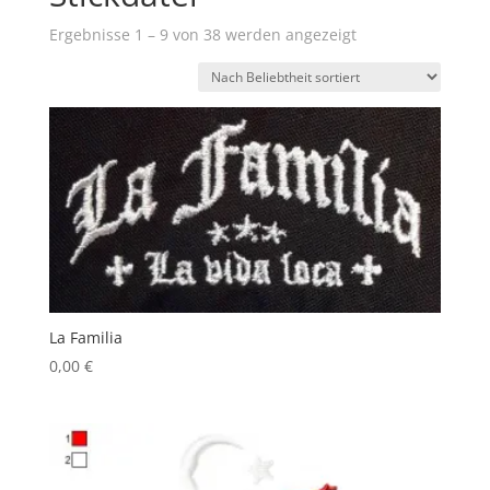
Nach
Ergebnisse 1 – 9 von 38 werden angezeigt
Beliebtheit
sortiert
La Familia
0,00
€