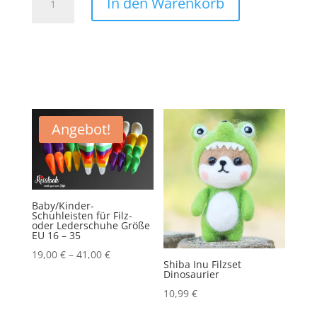
In den Warenkorb
des
Lebens
Menge
Angebot!
Baby/Kinder-
Schuhleisten für Filz-
oder Lederschuhe Größe
EU 16 – 35
19,00
€
–
41,00
€
Shiba Inu Filzset
Dinosaurier
10,99
€