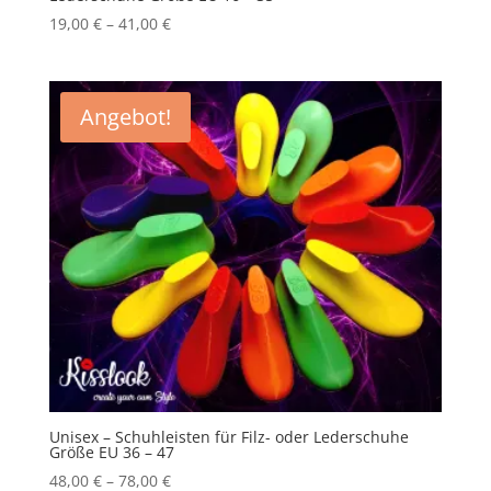
19,00
€
–
41,00
€
Angebot!
Unisex – Schuhleisten für Filz- oder Lederschuhe
Größe EU 36 – 47
48,00
€
–
78,00
€