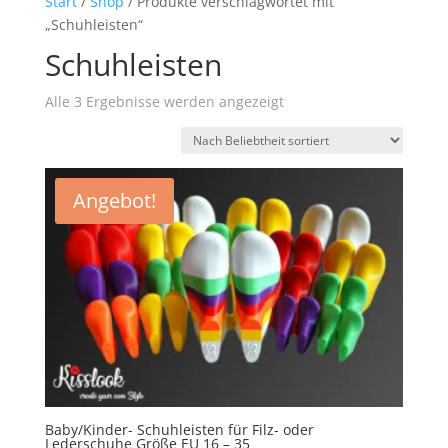
Start
/
Shop
/ Produkte verschlagwortet mit
„Schuhleisten“
Schuhleisten
Nach
Alle 3 Ergebnisse werden angezeigt
Beliebtheit
sortiert
Angebot!
Baby/Kinder- Schuhleisten für Filz- oder
Lederschuhe Größe EU 16 – 35