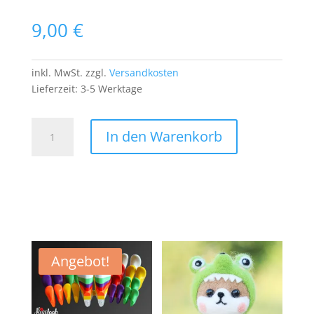
9,00
€
inkl. MwSt.
zzgl.
Versandkosten
Lieferzeit:
3-5 Werktage
Black
In den Warenkorb
Cat
Aufnäher
Bügelbild
Applikation
Schwarze
Muschi
Katze
Glück
Angebot!
Pech
Luck
Menge