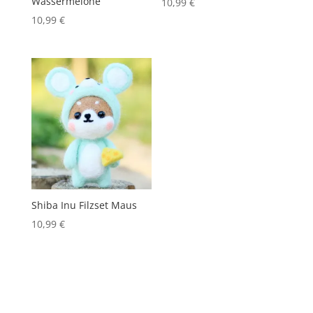
Wassermelone
10,99
€
10,99
€
Shiba Inu Filzset Maus
10,99
€