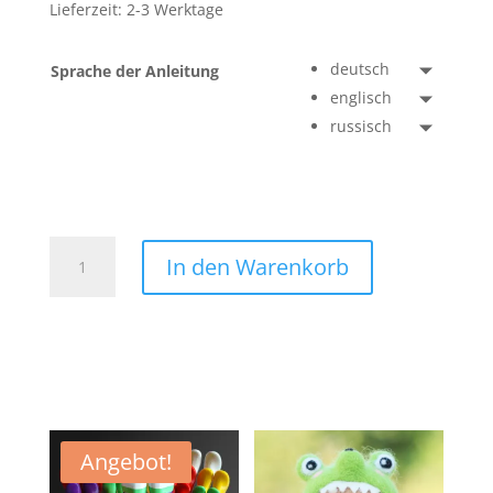
Lieferzeit:
2-3 Werktage
deutsch
Sprache der Anleitung
englisch
russisch
Shiba
In den Warenkorb
Inu
Filzset
Dinosaurier
Menge
Angebot!