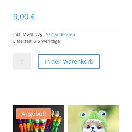
9,00
€
inkl. MwSt.
zzgl.
Versandkosten
Lieferzeit:
3-5 Werktage
Dr
In den Warenkorb
Feelgood
Patch
Aufnäher
Bügelbild
Gras
Marihuana
Joint
Weed
Angebot!
Medikamente
Menge