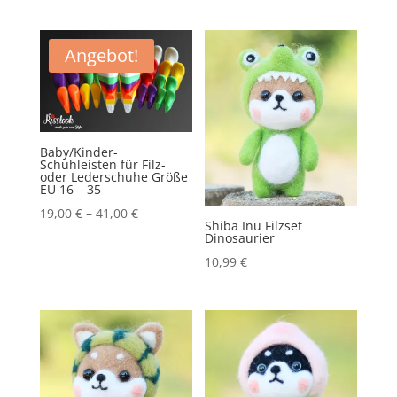
Rock
Band
Heavy
Angebot!
Metal
Musik
Menge
Baby/Kinder-
Schuhleisten für Filz-
oder Lederschuhe Größe
EU 16 – 35
19,00
€
–
41,00
€
Shiba Inu Filzset
Dinosaurier
10,99
€