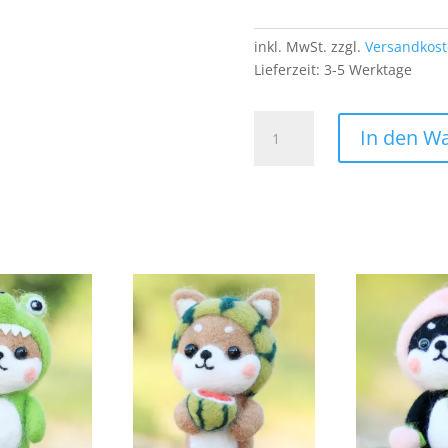
inkl. MwSt.
zzgl.
Versandkos
Lieferzeit:
3-5 Werktage
Einhorn
In den W
Patch
Aufnäher
Bügelbild
Fabeltier
Glitzer
Unicorn
Mädchen
Girl
Menge