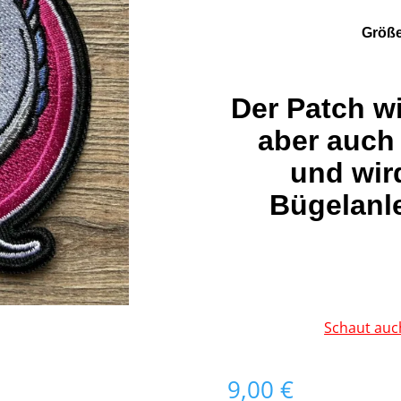
Größe
Der Patch w
aber auch
und wir
Bügelanle
Schaut auc
9,00
€