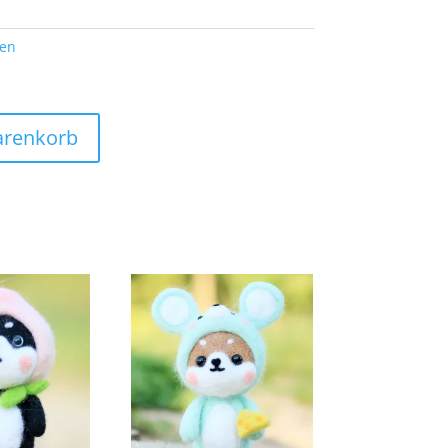
ten
arenkorb