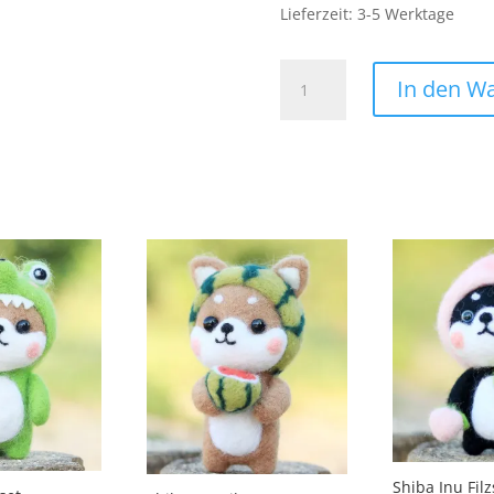
Lieferzeit:
3-5 Werktage
Fotograf
In den W
Patch
Aufnäher
Bügelbild
Abenteuer
Skelett
Natur
Wanderer
Totenkopf
Menge
Shiba Inu Filz