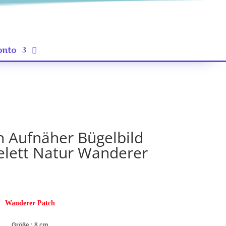
onto
h Aufnäher Bügelbild
elett Natur Wanderer
Wanderer Patch
Größe : 8 cm