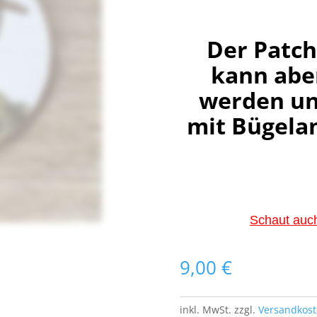
Der Patch
kann abe
werden u
mit Bügelan
Schaut auch
9,00
€
inkl. MwSt.
zzgl.
Versandkos