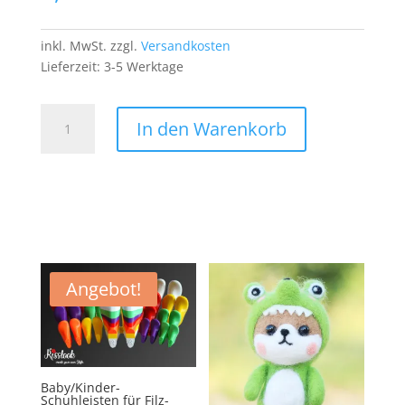
inkl. MwSt.
zzgl.
Versandkosten
Lieferzeit:
3-5 Werktage
Gorilla
In den Warenkorb
Patch
Aufnäher
Bügelbild
Primatengattung
Silberrücken
Zigarre
Urwald
Menge
Angebot!
Baby/Kinder-
Schuhleisten für Filz-