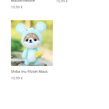
Wassermelone
10,99
€
10,99
€
Shiba Inu Filzset Maus
10,99
€