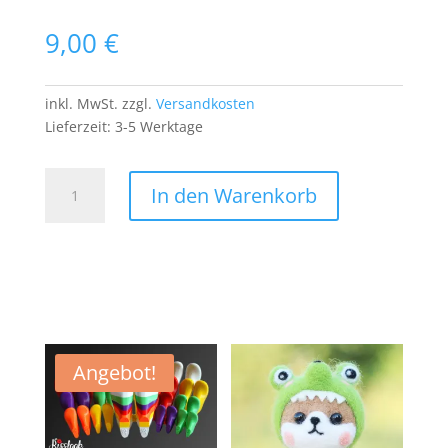
9,00
€
inkl. MwSt.
zzgl.
Versandkosten
Lieferzeit:
3-5 Werktage
Hang
In den Warenkorb
Loose
Patch
Aufnäher
Bügelbild
Surfer
Handzeichen
Shaka
Menge
Angebot!