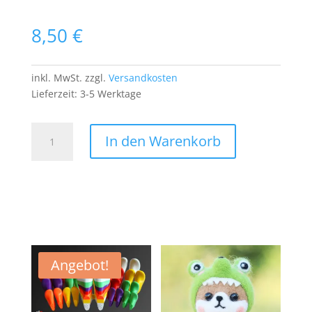
8,50
€
inkl. MwSt.
zzgl.
Versandkosten
Lieferzeit:
3-5 Werktage
MLB
In den Warenkorb
Cleveland
Indians
PATCH
Aufnäher
Bügelbild
Indianer
Baseball
Team
Angebot!
US
Sport
Menge