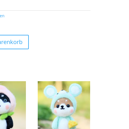
ten
arenkorb