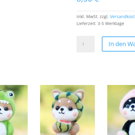
inkl. MwSt.
zzgl.
Versandkos
Lieferzeit:
3-5 Werktage
NBA
In den W
Utah
Jazz
PATCH
Aufnäher
Bügelbild
Logo
Basketball
US
Sport
Team
Menge