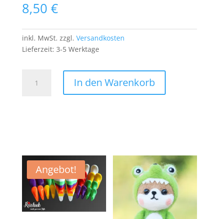
8,50
€
inkl. MwSt.
zzgl.
Versandkosten
Lieferzeit:
3-5 Werktage
NFL
In den Warenkorb
Jacksonville
Jaguars
PATCH
Aufnäher
Bügelbild
American
Football
Team
Angebot!
US
Menge