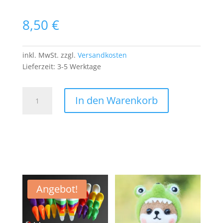
8,50
€
inkl. MwSt.
zzgl.
Versandkosten
Lieferzeit:
3-5 Werktage
NFL
In den Warenkorb
Philadelphia
Eagles
PATCH
Aufnäher
Bügelbild
American
Football
US
Angebot!
Sport
Menge