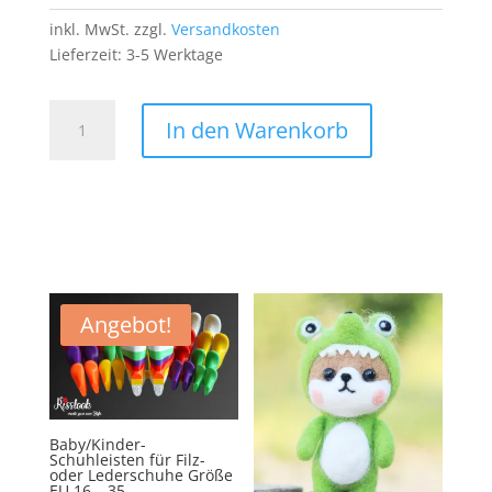
inkl. MwSt.
zzgl.
Versandkosten
Lieferzeit:
3-5 Werktage
NHL
In den Warenkorb
Detroit
Reds
Wing
PATCH
Aufnäher
Bügelbild
Eishockey
US
Angebot!
Team
Sport
Menge
Baby/Kinder-
Schuhleisten für Filz-
oder Lederschuhe Größe
EU 16 – 35