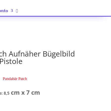
onto
ch Aufnäher Bügelbild
Pistole
Pandabär Patch
cm x 7 cm
: 8,5