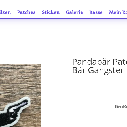
ilzen
Patches
Sticken
Galerie
Kasse
Mein K
Pandabär Pat
Bär Gangster 
Größe