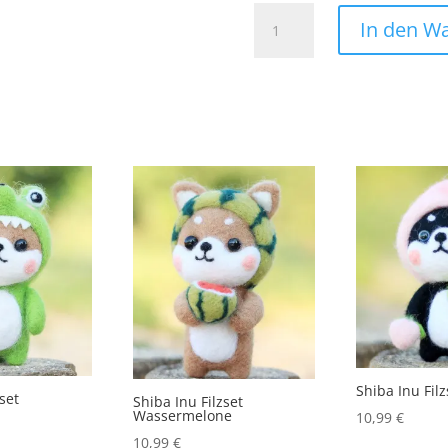
Pandabär
In den W
Patch
Aufnäher
Bügelbild
Bär
Gangster
Pistole
Menge
Shiba Inu Filz
zset
Shiba Inu Filzset
Wassermelone
10,99
€
10,99
€