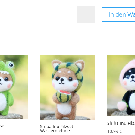
Peace
In den W
Zeichen
Patch
Aufnäher
Bügelbild
Frieden
Woodstock
Weltfrieden
Menge
Shiba Inu Filz
zset
Shiba Inu Filzset
Wassermelone
10,99
€