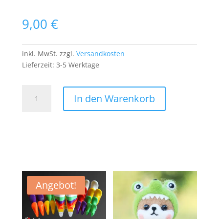
9,00
€
inkl. MwSt.
zzgl.
Versandkosten
Lieferzeit:
3-5 Werktage
Po
In den Warenkorb
Patch
Aufnäher
Bügelbild
Frauenarsch
Ass
Herzl
Menge
Angebot!