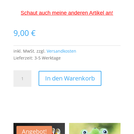
Schaut auch meine anderen Artikel an!
9,00
€
inkl. MwSt.
zzgl.
Versandkosten
Lieferzeit:
3-5 Werktage
Rock
In den Warenkorb
On
Patch
Aufnäher
Bügelbild
Knochenhand
Bones
Rockerhand
Heavy
Angebot!