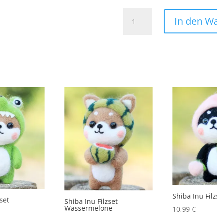
Schädel
In den W
Patch
Aufnäher
Bügelbild
Skull
Totenkopf
Katze
Cat
Menge
Shiba Inu Filz
zset
Shiba Inu Filzset
Wassermelone
10,99
€