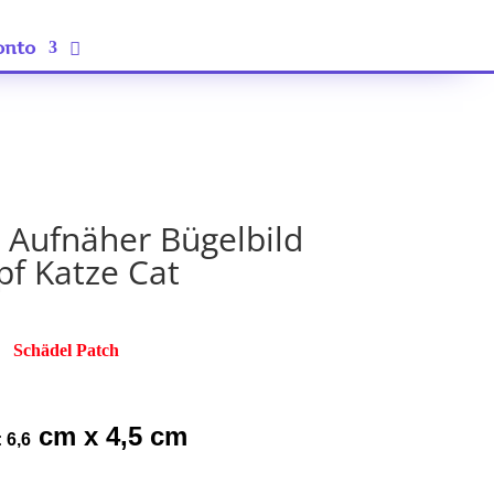
onto
 Aufnäher Bügelbild
pf Katze Cat
Schädel Patch
cm x 4,5 cm
 6,6