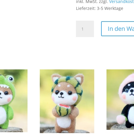
inkl. MwSt.
zzgl.
Versandkos
Lieferzeit:
3-5 Werktage
Schleife
In den W
Patch
Aufnäher
Bügelbild
Schmuckstück
Deko
Verzierung
Lila
Menge