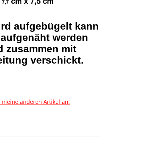
cm x 7,5 cm
 7,7
ird aufgebügelt kann
 aufgenäht werden
d zusammen mit
itung verschickt.
 meine anderen Artikel an!