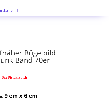
onto
ufnäher Bügelbild
unk Band 70er
Sex Pistols Patch
9 cm x 6 cm
ße: