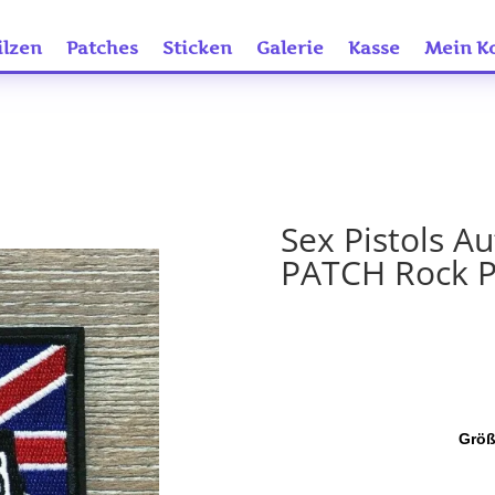
ilzen
Patches
Sticken
Galerie
Kasse
Mein K
Sex Pistols A
PATCH Rock P
Grö