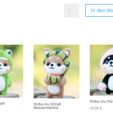
Sex
In den W
Pistols
Aufnäher
Bügelbild
PATCH
Rock
Punk
Band
70er
Menge
Shiba Inu Filz
zset
Shiba Inu Filzset
Wassermelone
10,99
€