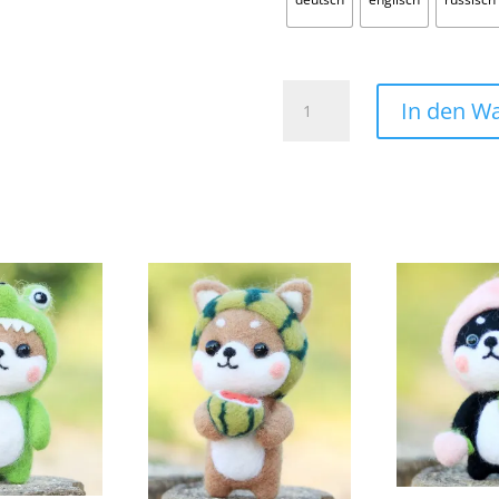
Shiba
In den W
Inu
Filzset
Hase
Menge