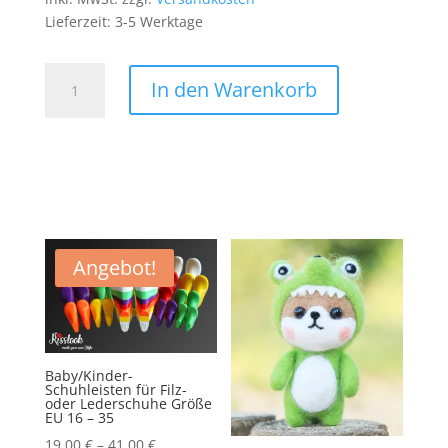
Lieferzeit:
3-5 Werktage
Star
In den Warenkorb
Wars
Patch
Aufnäher
Bügelbild
Film
Movie
Han
Solo
Angebot!
Darth
Vader
Imperium
Menge
Baby/Kinder-
Schuhleisten für Filz-
oder Lederschuhe Größe
EU 16 – 35
19,00
€
–
41,00
€