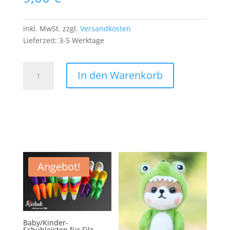
inkl. MwSt.
zzgl.
Versandkosten
Lieferzeit:
3-5 Werktage
Star
In den Warenkorb
Wars
Patch
Aufnäher
Yoda
Darth
Vader
Film
Movie
Angebot!
Imperium
Menge
Baby/Kinder-
Schuhleisten für Filz-