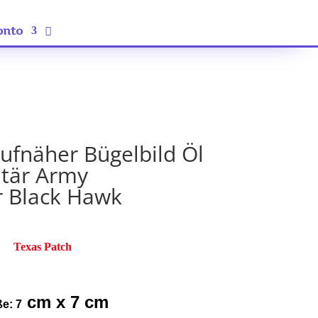
onto
ufnäher Bügelbild Öl
itär Army
 Black Hawk
Texas Patch
cm x 7 cm
e: 7