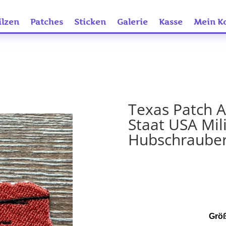
ilzen
Patches
Sticken
Galerie
Kasse
Mein K
Texas Patch A
Staat USA Mil
Hubschrauber
Größ