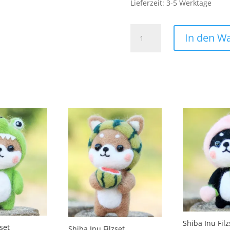
Lieferzeit:
3-5 Werktage
Texas
In den W
Patch
Aufnäher
Bügelbild
Öl
Staat
USA
Militär
Army
Hubschrauber
Black
Hawk
Menge
Shiba Inu Filz
zset
Shiba Inu Filzset