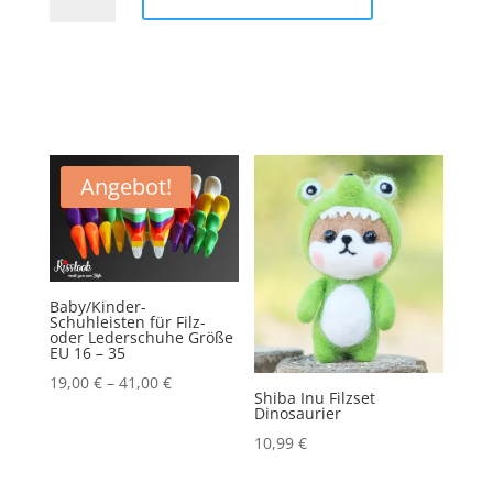
Patch
Aufnäher
Bügelbild
Menge
Angebot!
Baby/Kinder-
Schuhleisten für Filz-
oder Lederschuhe Größe
EU 16 – 35
19,00
€
–
41,00
€
Shiba Inu Filzset
Dinosaurier
10,99
€