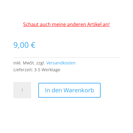
Schaut auch meine anderen Artikel an!
9,00
€
inkl. MwSt.
zzgl.
Versandkosten
Lieferzeit:
3-5 Werktage
Time
In den Warenkorb
to
Fly
PATCH
Aufnäher
Bügelbild
Strick
Henker