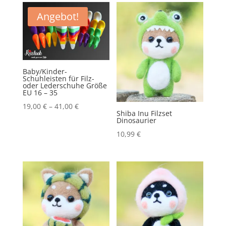
Scharfrichter
Angebot!
Western
Suizid
Menge
Baby/Kinder-
Schuhleisten für Filz-
oder Lederschuhe Größe
EU 16 – 35
19,00
€
–
41,00
€
Shiba Inu Filzset
Dinosaurier
10,99
€