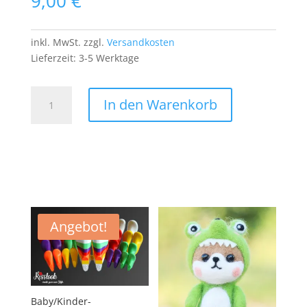
9,00
€
inkl. MwSt.
zzgl.
Versandkosten
Lieferzeit:
3-5 Werktage
Turntabel
In den Warenkorb
Patch
Aufnäher
Bügelbild
HipHop
Techno
Vinyl
Plattenspieler
80s
Angebot!
Menge
Baby/Kinder-