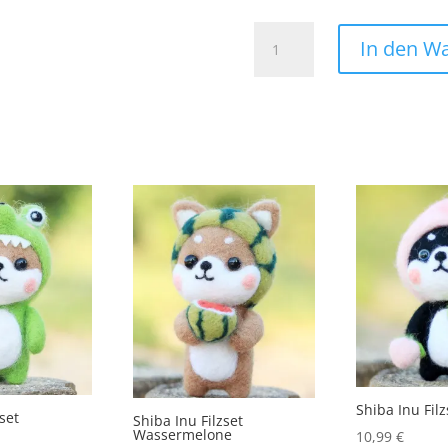
Tyrannosaurus
In den W
Rex
Patch
Aufnäher
Bügelbild
Dino
Dinosaurier
T-
Rex
Menge
Shiba Inu Filz
zset
Shiba Inu Filzset
Wassermelone
10,99
€