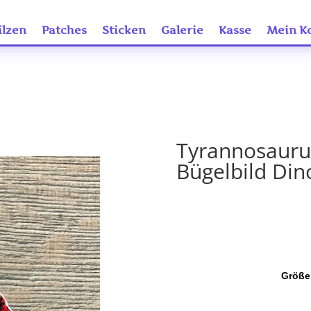
ilzen
Patches
Sticken
Galerie
Kasse
Mein K
Tyrannosauru
Bügelbild Din
Größe