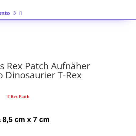
onto
s Rex Patch Aufnäher
o Dinosaurier T-Rex
T-Rex Patch
8,5 cm x 7 cm
: