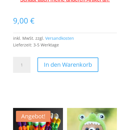
9,00
€
inkl. MwSt.
zzgl.
Versandkosten
Lieferzeit:
3-5 Werktage
Walter
In den Warenkorb
White
Patch
Aufnäher
Bügelbild
Breaking
Bad
Heisenberg
Serie
Angebot!
Drogen
Menge