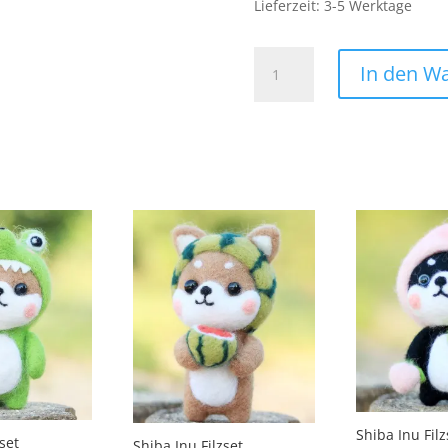
Lieferzeit:
3-5 Werktage
Air
In den W
Force
Patch
Aufnäher
Bügelbild
Abenteuer
Flugzeug
Jet
Menge
Shiba Inu Filz
zset
Shiba Inu Filzset