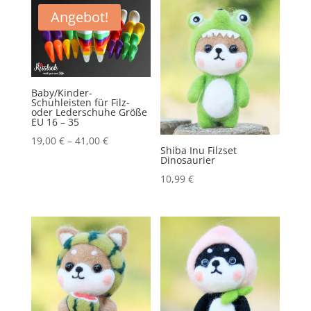
Serie
Angebot!
Buch
Menge
Baby/Kinder-
Schuhleisten für Filz-
oder Lederschuhe Größe
EU 16 – 35
19,00
€
–
41,00
€
Shiba Inu Filzset
Dinosaurier
10,99
€